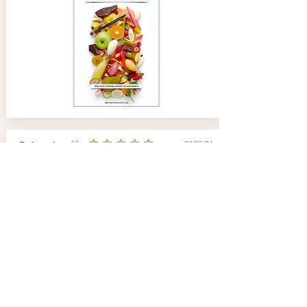
02/08/24
Deborah
5.0
average rating is 5 out of 5
Gibt es noch mehr Rezepte ?
Pacojet - Rezepte für Eis & Sorbets