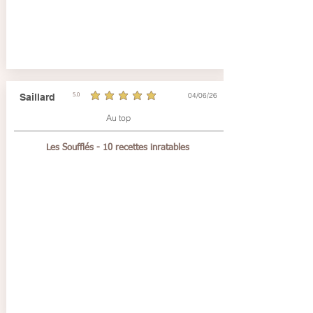
04/06/26
Saillard
5.0
average rating is 5 out of 5
Au top
Les Soufflés - 10 recettes inratables