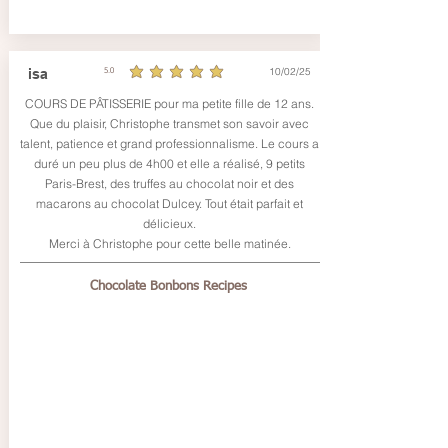
10/02/25
isa
5.0
average rating is 5 out of 5
COURS DE PÂTISSERIE pour ma petite fille de 12 ans.
Que du plaisir, Christophe transmet son savoir avec
talent, patience et grand professionnalisme. Le cours a
duré un peu plus de 4h00 et elle a réalisé, 9 petits
Paris-Brest, des truffes au chocolat noir et des
macarons au chocolat Dulcey. Tout était parfait et
délicieux.
Merci à Christophe pour cette belle matinée.
Chocolate Bonbons Recipes