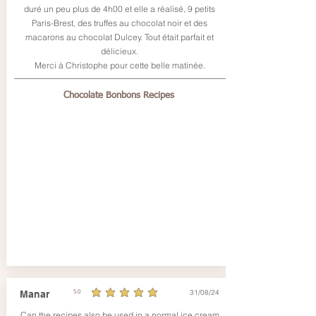
duré un peu plus de 4h00 et elle a réalisé, 9 petits
Paris-Brest, des truffes au chocolat noir et des
macarons au chocolat Dulcey. Tout était parfait et
délicieux.
Merci à Christophe pour cette belle matinée.
Chocolate Bonbons Recipes
31/08/24
Manar
5.0
average rating is 5 out of 5
Can the recipes also be used in a normal ice cream