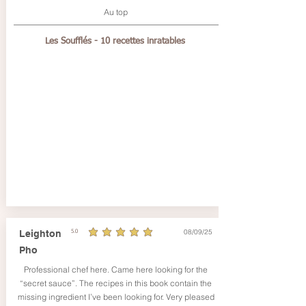
Au top
Les Soufflés - 10 recettes inratables
08/09/25
Leighton
5.0
average rating is 5 out of 5
Pho
Professional chef here. Came here looking for the
“secret sauce”. The recipes in this book contain the
missing ingredient I’ve been looking for. Very pleased