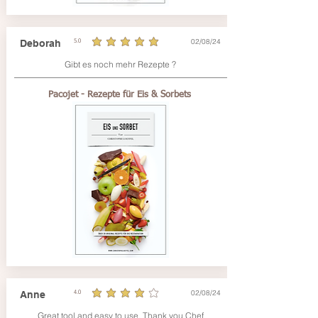
02/08/24
Deborah
5.0
average rating is 5 out of 5
Gibt es noch mehr Rezepte ?
Pacojet - Rezepte für Eis & Sorbets
02/08/24
Anne
4.0
average rating is 4 out of 5
Great tool and easy to use. Thank you Chef