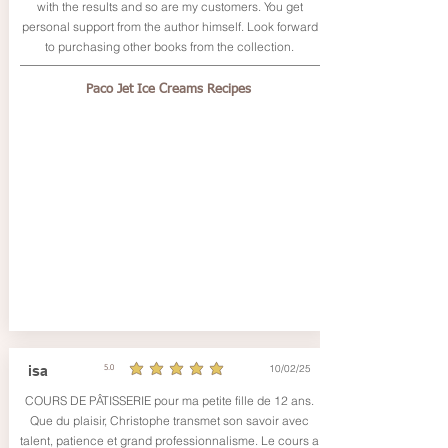
with the results and so are my customers. You get
personal support from the author himself. Look forward
to purchasing other books from the collection.
Paco Jet Ice Creams Recipes
10/02/25
isa
5.0
average rating is 5 out of 5
COURS DE PÂTISSERIE pour ma petite fille de 12 ans.
Que du plaisir, Christophe transmet son savoir avec
talent, patience et grand professionnalisme. Le cours a