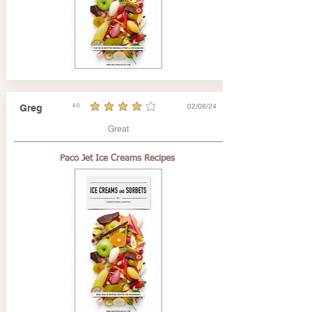
02/08/24
Greg
4.0
average rating is 4 out of 5
Great
Paco Jet Ice Creams Recipes