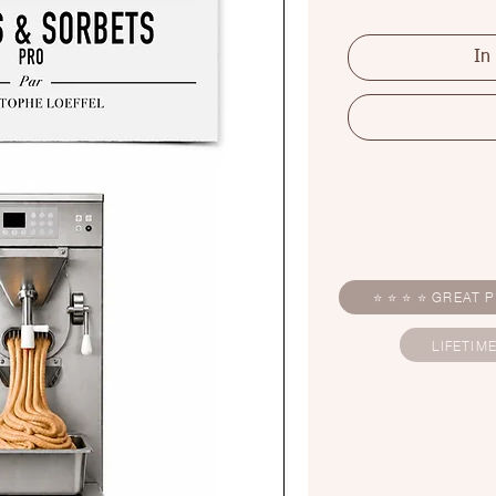
In
⭐ ⭐ ⭐ ⭐ GREAT P
LIFETIM