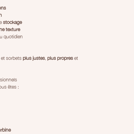
ions
n
le
stockage
une texture
au quotidien
s et sorbets
plus justes
,
plus propres
et
sionnels
ous êtes :
urbine