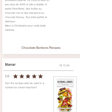
professionnalisme. Le cours a duré un
peu plus de 4h00 et elle a réalisé, 9
petits Paris-Brest, des truffes au
chocolat noir et des macarons au
chocolat Dulcey. Tout était parfait et
délicieux.
Merci à Christophe pour cette belle
matinée.
Chocolate Bonbons Recipes
Manar
18.12.24
5.0
durchschnittliches Rating ist 5 von 5
Can the recipes also be used in a
normal ice cream machine?