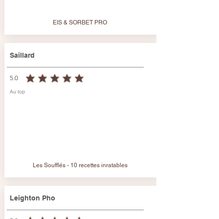
EIS & SORBET PRO
Saillard
5.0
durchschnittliches Rating ist 5 von 5
Au top
Les Soufflés - 10 recettes inratables
Leighton Pho