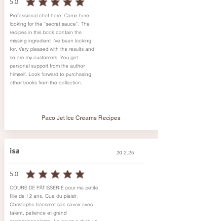
5.0
durchschnittliches Rating ist 5 von 5
Professional chef here. Came here
looking for the “secret sauce”. The
recipes in this book contain the
missing ingredient I’ve been looking
for. Very pleased with the results and
so are my customers. You get
personal support from the author
himself. Look forward to purchasing
other books from the collection.
Paco Jet Ice Creams Recipes
isa
20.2.25
5.0
durchschnittliches Rating ist 5 von 5
COURS DE PÂTISSERIE pour ma petite
fille de 12 ans. Que du plaisir,
Christophe transmet son savoir avec
talent, patience et grand