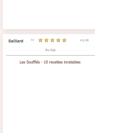
4.6.26
Saillard
5.0
durchschnittliches Rating ist 5 von 5
Au top
Les Soufflés - 10 recettes inratables