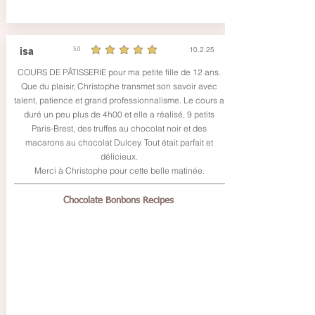
10.2.25
isa
5.0
durchschnittliches Rating ist 5 von 5
COURS DE PÂTISSERIE pour ma petite fille de 12 ans.
Que du plaisir, Christophe transmet son savoir avec
talent, patience et grand professionnalisme. Le cours a
duré un peu plus de 4h00 et elle a réalisé, 9 petits
Paris-Brest, des truffes au chocolat noir et des
macarons au chocolat Dulcey. Tout était parfait et
délicieux.
Merci à Christophe pour cette belle matinée.
Chocolate Bonbons Recipes