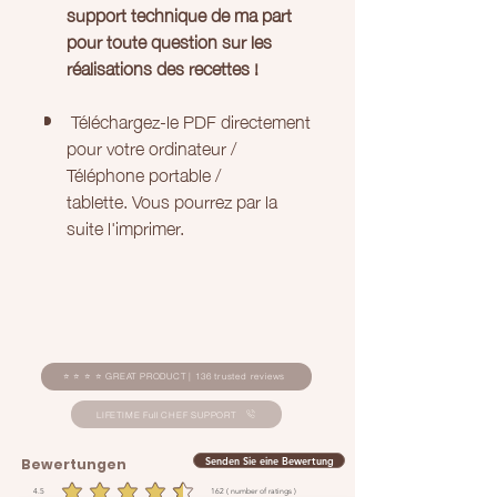
support technique de ma part
pour toute question sur les
réalisations des recettes !
Téléchargez-le PDF directement
pour votre ordinateur /
Téléphone portable /
tablette. Vous pourrez par la
suite l'imprimer.
⭐ ⭐ ⭐ ⭐ GREAT PRODUCT | 136 trusted reviews
LIFETIME Full CHEF SUPPORT
Senden Sie eine Bewertung
Bewertungen
4.5
162
( number of ratings )
durchschnittliches Rating ist 4.5 von 5, basierend auf 162 Stimmen, ( number of ratings )