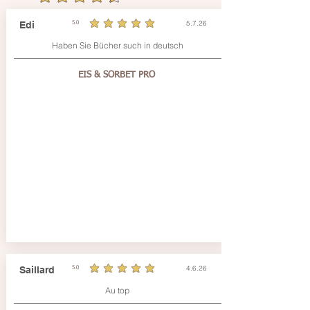
5.7.26
Edi
5.0
durchschnittliches Rating ist 5 von 5
Haben Sie Bücher such in deutsch
EIS & SORBET PRO
4.6.26
Saillard
5.0
durchschnittliches Rating ist 5 von 5
Au top