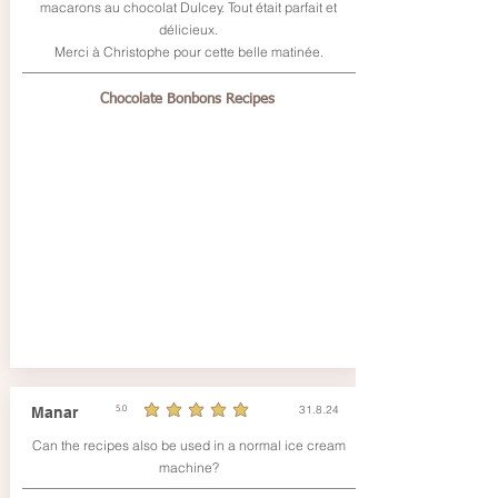
macarons au chocolat Dulcey. Tout était parfait et
délicieux.
Merci à Christophe pour cette belle matinée.
Chocolate Bonbons Recipes
31.8.24
Manar
5.0
durchschnittliches Rating ist 5 von 5
Can the recipes also be used in a normal ice cream
machine?