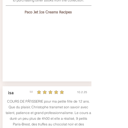
to purchasing other books from the collection.
Paco Jet Ice Creams Recipes
10.2.25
isa
5.0
durchschnittliches Rating ist 5 von 5
COURS DE PÂTISSERIE pour ma petite fille de 12 ans.
Que du plaisir, Christophe transmet son savoir avec
talent, patience et grand professionnalisme. Le cours a
duré un peu plus de 4h00 et elle a réalisé, 9 petits
Paris-Brest, des truffes au chocolat noir et des