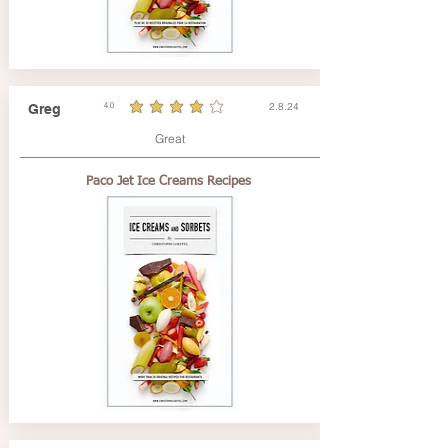
2.8.24
Greg
4.0
durchschnittliches Rating ist 4 von 5
Great
Paco Jet Ice Creams Recipes