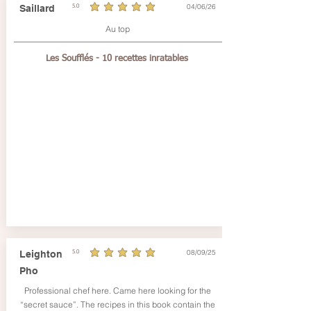
04/06/26
Saillard
5.0
average rating is 5 out of 5
Au top
Les Soufflés - 10 recettes inratables
08/09/25
Leighton
5.0
average rating is 5 out of 5
Pho
Professional chef here. Came here looking for the
“secret sauce”. The recipes in this book contain the