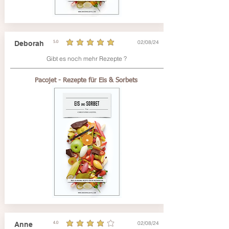
02/08/24
Deborah
5.0
average rating is 5 out of 5
Gibt es noch mehr Rezepte ?
Pacojet - Rezepte für Eis & Sorbets
02/08/24
Anne
4.0
average rating is 4 out of 5