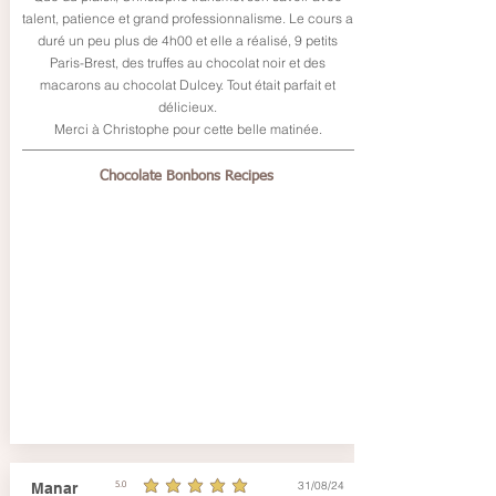
talent, patience et grand professionnalisme. Le cours a
duré un peu plus de 4h00 et elle a réalisé, 9 petits
Paris-Brest, des truffes au chocolat noir et des
macarons au chocolat Dulcey. Tout était parfait et
délicieux.
Merci à Christophe pour cette belle matinée.
Chocolate Bonbons Recipes
31/08/24
Manar
5.0
average rating is 5 out of 5