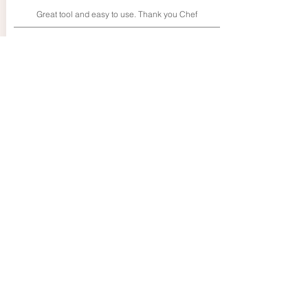
Great tool and easy to use. Thank you Chef
Paco Jet Ice Creams Recipes
02/08/24
Pierre
4.0
average rating is 4 out of 5
Très facile d'utilisation et bon support.
Paco Jet - Mes Recettes de Glaces & Sorbets