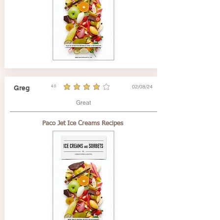
02/08/24
Greg
4.0
average rating is 4 out of 5
Great
Paco Jet Ice Creams Recipes