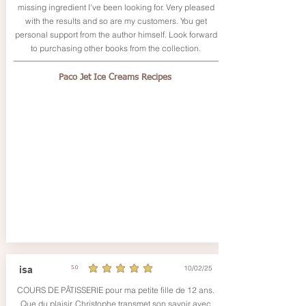
missing ingredient I’ve been looking for. Very pleased
with the results and so are my customers. You get
personal support from the author himself. Look forward
to purchasing other books from the collection.
Paco Jet Ice Creams Recipes
10/02/25
isa
5.0
average rating is 5 out of 5
COURS DE PÂTISSERIE pour ma petite fille de 12 ans.
Que du plaisir, Christophe transmet son savoir avec