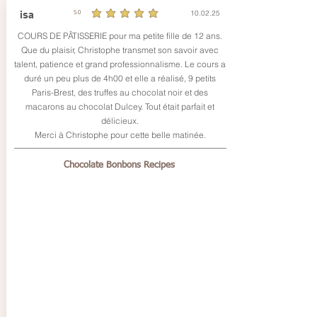
10.02.25
isa
5.0
la note moyenne est 5 sur 5
COURS DE PÂTISSERIE pour ma petite fille de 12 ans.
Que du plaisir, Christophe transmet son savoir avec
talent, patience et grand professionnalisme. Le cours a
duré un peu plus de 4h00 et elle a réalisé, 9 petits
Paris-Brest, des truffes au chocolat noir et des
macarons au chocolat Dulcey. Tout était parfait et
délicieux.
Merci à Christophe pour cette belle matinée.
Chocolate Bonbons Recipes