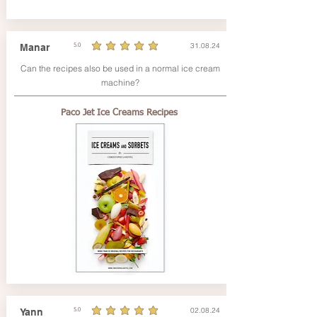
31.08.24
Manar
5.0
la note moyenne est 5 sur 5
Can the recipes also be used in a normal ice cream
machine?
Paco Jet Ice Creams Recipes
02.08.24
Yann
5.0
la note moyenne est 5 sur 5