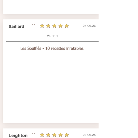
04.06.26
Saillard
5.0
la note moyenne est 5 sur 5
Au top
Les Soufflés - 10 recettes inratables
08.09.25
Leighton
5.0
la note moyenne est 5 sur 5