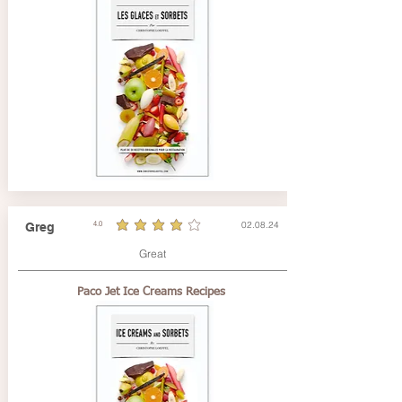
02.08.24
Greg
4.0
la note moyenne est 4 sur 5
Great
Paco Jet Ice Creams Recipes