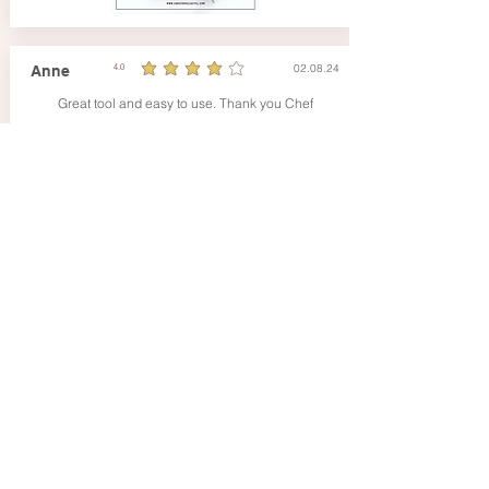
02.08.24
Anne
4.0
la note moyenne est 4 sur 5
Great tool and easy to use. Thank you Chef
Paco Jet Ice Creams Recipes
02.08.24
Pierre
4.0
la note moyenne est 4 sur 5