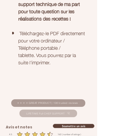
support technique de ma part
pour toute question sur les
réalisations des recettes !
Téléchargez-le PDF directement
pour votre ordinateur /
Téléphone portable /
tablette. Vous pourrez par la
suite l'imprimer.
⭐ ⭐ ⭐ ⭐ GREAT PRODUCT | 136 trusted reviews
LIFETIME Full CHEF SUPPORT
Soumettre un avis
Avis et notes
4.5
162
( number of ratings )
la note moyenne est 4.5 sur 5, d'après 162 votes, ( number of ratings )