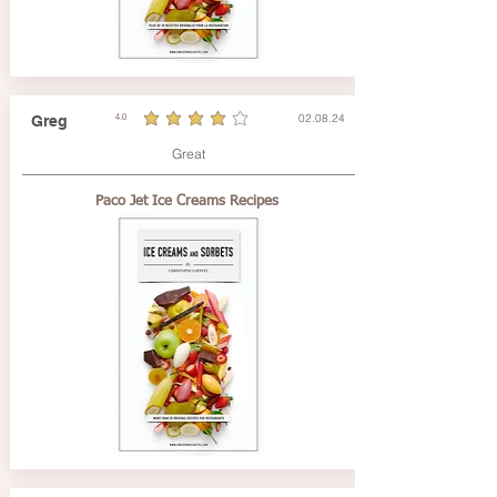
02.08.24
Greg
4.0
la note moyenne est 4 sur 5
Great
Paco Jet Ice Creams Recipes