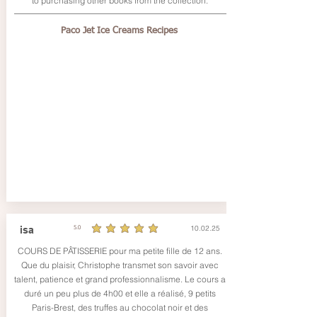
to purchasing other books from the collection.
Paco Jet Ice Creams Recipes
10.02.25
isa
5.0
la note moyenne est 5 sur 5
COURS DE PÂTISSERIE pour ma petite fille de 12 ans.
Que du plaisir, Christophe transmet son savoir avec
talent, patience et grand professionnalisme. Le cours a
duré un peu plus de 4h00 et elle a réalisé, 9 petits
Paris-Brest, des truffes au chocolat noir et des