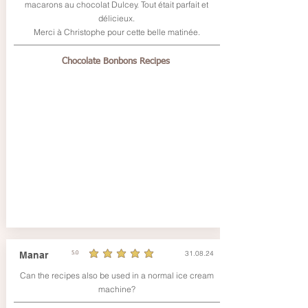
macarons au chocolat Dulcey. Tout était parfait et
délicieux.
Merci à Christophe pour cette belle matinée.
Chocolate Bonbons Recipes
31.08.24
Manar
5.0
la note moyenne est 5 sur 5
Can the recipes also be used in a normal ice cream
machine?