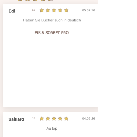
05.07.26
Edi
5.0
la note moyenne est 5 sur 5
Haben Sie Bücher such in deutsch
EIS & SORBET PRO
04.06.26
Saillard
5.0
la note moyenne est 5 sur 5
Au top