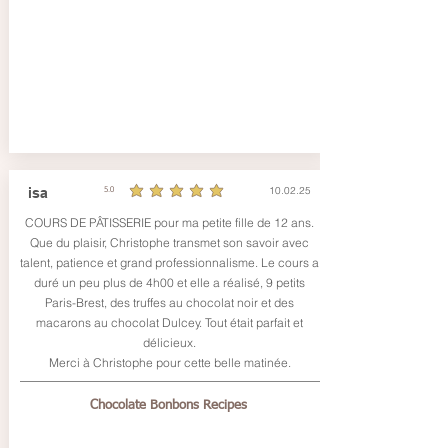
10.02.25
isa
5.0
la note moyenne est 5 sur 5
COURS DE PÂTISSERIE pour ma petite fille de 12 ans.
Que du plaisir, Christophe transmet son savoir avec
talent, patience et grand professionnalisme. Le cours a
duré un peu plus de 4h00 et elle a réalisé, 9 petits
Paris-Brest, des truffes au chocolat noir et des
macarons au chocolat Dulcey. Tout était parfait et
délicieux.
Merci à Christophe pour cette belle matinée.
Chocolate Bonbons Recipes