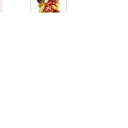
02.08.24
Pierre
4.0
la note moyenne est 4 sur 5
Très facile d'utilisation et bon support.
Paco Jet - Mes Recettes de Glaces & Sorbets