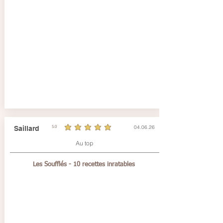
04.06.26
Saillard
5.0
la note moyenne est 5 sur 5
Au top
Les Soufflés - 10 recettes inratables