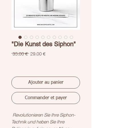
"Die Kunst des Siphon"
Prix
Prix
 35.00 € 
29.00 €
original
promotionnel
Ajouter au panier
Commander et payer
Revolutionieren Sie Ihre Siphon-
Technik und heben Sie Ihre
Patisserie auf ein neues Niveau.