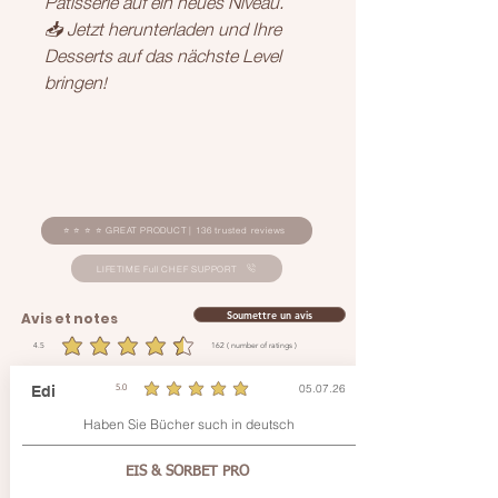
📥 Jetzt herunterladen und Ihre
Desserts auf das nächste Level
bringen!
⭐ ⭐ ⭐ ⭐ GREAT PRODUCT | 136 trusted reviews
LIFETIME Full CHEF SUPPORT
Soumettre un avis
Avis et notes
4.5
162
( number of ratings )
la note moyenne est 4.5 sur 5, d'après 162 votes, ( number of ratings )
05.07.26
Edi
5.0
la note moyenne est 5 sur 5
Haben Sie Bücher such in deutsch
EIS & SORBET PRO