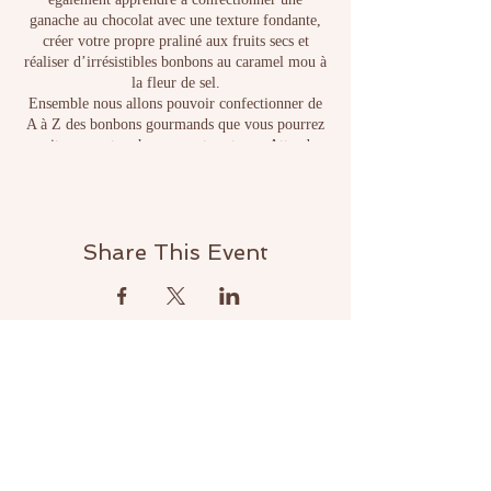
ganache au chocolat avec une texture fondante,
créer votre propre praliné aux fruits secs et
réaliser d’irrésistibles bonbons au caramel mou à
la fleur de sel.
Ensemble nous allons pouvoir confectionner de
A à Z des bonbons gourmands que vous pourrez
ensuite rapporter chez vous et partager. Attendez-
vous à déguster du chocolat Suisse d’une qualité
incomparable.
Share This Event
Contact
info@christopheloeffel.com