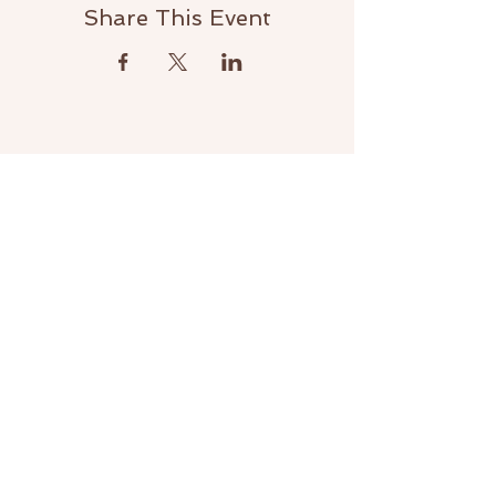
Share This Event
Contact
info@christopheloeffel.com
Subscribe Now
Shipipng & return
Payment Information