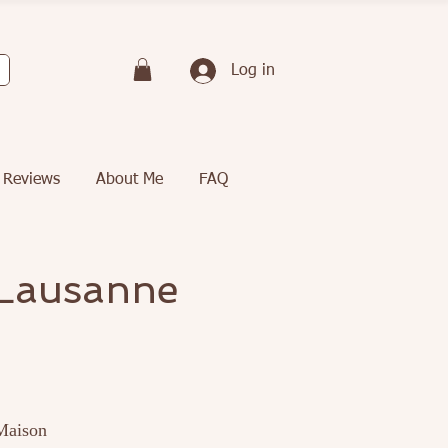
Log in
Reviews
About Me
FAQ
 Lausanne
 Maison