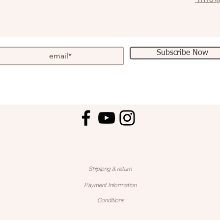
info@
Subscribe Now
Shipipng & return
Payment Information
Conditions