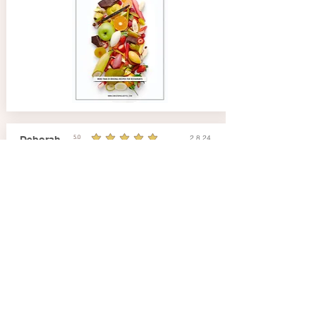
2.8.24
Deborah
5.0
durchschnittliches Rating ist 5 von 5
Gibt es noch mehr Rezepte ?
Pacojet - Rezepte für Eis & Sorbets