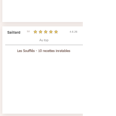
4.6.26
Saillard
5.0
durchschnittliches Rating ist 5 von 5
Au top
Les Soufflés - 10 recettes inratables