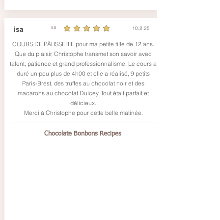
10.2.25
isa
5.0
durchschnittliches Rating ist 5 von 5
COURS DE PÂTISSERIE pour ma petite fille de 12 ans.
Que du plaisir, Christophe transmet son savoir avec
talent, patience et grand professionnalisme. Le cours a
duré un peu plus de 4h00 et elle a réalisé, 9 petits
Paris-Brest, des truffes au chocolat noir et des
macarons au chocolat Dulcey. Tout était parfait et
délicieux.
Merci à Christophe pour cette belle matinée.
Chocolate Bonbons Recipes