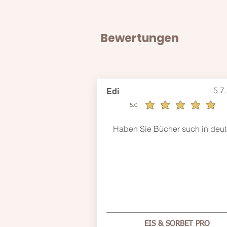
Bewertungen
5.7
Edi
5.0
durchschnittliches Rating ist 5 von 5
Haben Sie Bücher such in deu
EIS & SORBET PRO