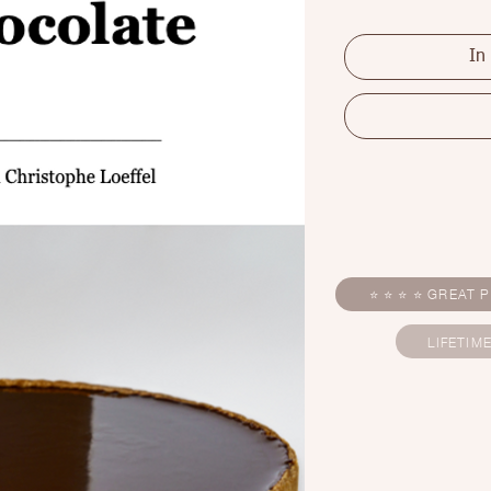
In
⭐ ⭐ ⭐ ⭐ GREAT P
LIFETIM