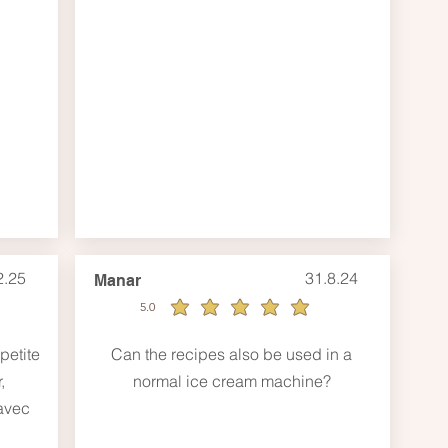
2.25
31.8.24
Manar
5.0
durchschnittliches Rating ist 5 von 5
etite
Can the recipes also be used in a
,
normal ice cream machine?
avec