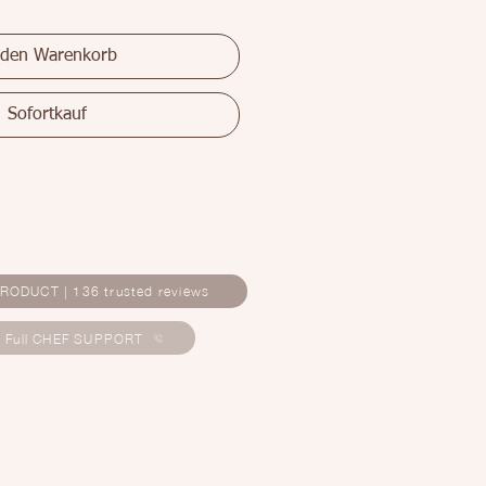
 den Warenkorb
Sofortkauf
RODUCT | 136 trusted reviews
E Full CHEF SUPPORT