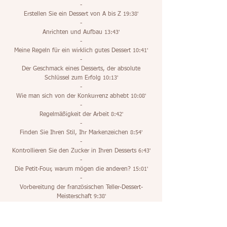
-
Erstellen Sie ein Dessert von A bis Z
19:38'
-
Anrichten und Aufbau
13:43'
-
Meine Regeln für ein wirklich gutes Dessert
10:41'
-
Der Geschmack eines Desserts, der absolute
Schlüssel zum Erfolg
10:13'
-
Wie man sich von der Konkurrenz abhebt
10:08'
-
Regelmäßigkeit der Arbeit
8:42'
-
Finden Sie Ihren Stil, Ihr Markenzeichen
8:54'
-
Kontrollieren Sie den Zucker in Ihren Desserts
6:43'
-
Die Petit-Four, warum mögen die anderen?
15:01'
-
Vorbereitung der französischen Teller-Dessert-
Meisterschaft
9:38'
Zögern Sie nicht länger und kommen Sie.